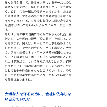
みんな仲が良くて、仲間を大事にするチームなのは
素敵なんですけど、僕たちは仲良しグループではな
く、ビジネスを一緒にやるチームですから。あんま
りギスギスしすぎるのもアサヒ商会の色じゃなくな
っちゃいますけど、もう少しお互いに競い合うよう
な強さがあってもいいんじゃないかなって思いま
す。
あとは、枠の中で自由にやらせてもらえる反面、会
社としての物理的な限界（枠の狭さ）を感じること
もあります。例えば、サービスの仕事を極めようと
したときに、アサヒの今のターゲット層だと、大手
のような大規模なネットワーク構築や強固なセキュ
リティを極めたいと思っても「うちの規模だとこれ
以上は無理だな」という限界が見えてしまう 。何事
も極めていくと限界にぶつかってしまうので、会社
としてもその枠自体をもっと広げていけると、やり
たいことを諦めずに済むのにな、ともったいなく思
う部分はありますね。
大切な人を守るために、会社に依存しな
い自分でいたい