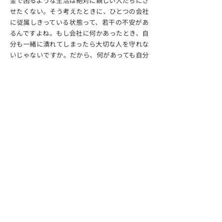
金で困るような生活は絶対に親しい人たちにさ
せたくない。そう考えたときに、ひとつの会社
に従属しきっている状態って、若干の不安があ
るんですよね。もし会社に何かあったとき、自
分も一緒に潰れてしまったら大切な人を守れな
いじゃないですか。だから、何があっても自分
一人で生きていけるだけの実力を、ここでしっ
かり身につけたいんです。
── 会社ありきの自分ではなく、個人の実力を
つけたいということですね。すごく強い軸を聞
かせてもらいました。これからも一緒に成長し
ていきましょう。ありがとうございました。
はい、ありがとうございました ！
TIME SCHEDULE
ある一日の流れ