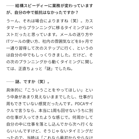
── 結構スピーディーに業務が変わっています
が、自分の中で抵抗はなかったですか？
うーん、それは場合によりますね（笑）。カス
タマーからプランニングに移るタイミングはベ
ストだったと思っています。メールの送り方や
ITツールの使い方、社内の雰囲気などを8ヶ月で
一通り習得して次のステップに行く、というの
は自分の中でもしっくりきました。だけど、そ
の次のプランニングから動くタイミングに関し
ては、正直ちょっと「謎」でしたね。
── 謎、ですか（笑）。
具体的に「こういうことをやってほしい」とい
う中身があまり見えないままでしたし、仕事が1
周もできていない感覚だったんです。PDCAサイ
クルで言うなら、本当に1周も回せないうちに別
の仕事が入ってきたような感じで。何周かして
自分の中に仕事を落とし込んでから次へ行くな
らいいんですけど、そうじゃないタイミングだ
ったので、当時は「これなら最初からやらなけ