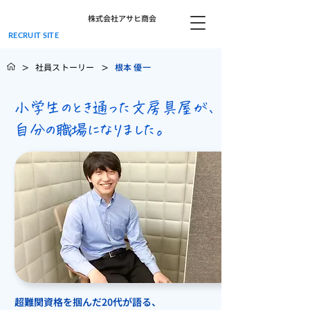
株式会社アサヒ商会
RECRUIT SITE
>
>
社員ストーリー
根本 優一
小学生のとき通った文房具屋が、
自分の職場になりました。
超難関資格を掴んだ20代が語る、