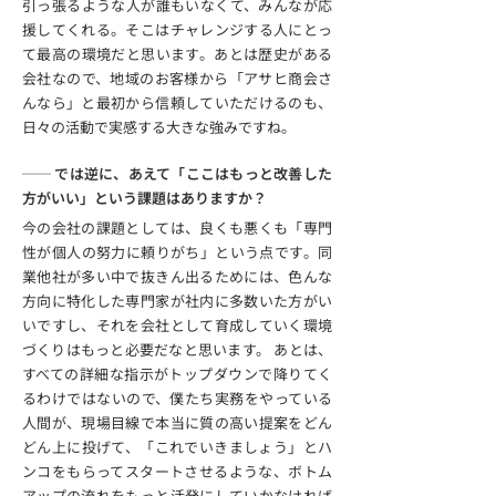
引っ張るような人が誰もいなくて、みんなが応
援してくれる。そこはチャレンジする人にとっ
て最高の環境だと思います。あとは歴史がある
会社なので、地域のお客様から「アサヒ商会さ
んなら」と最初から信頼していただけるのも、
日々の活動で実感する大きな強みですね。
── では逆に、あえて「ここはもっと改善した
方がいい」という課題はありますか？
今の会社の課題としては、良くも悪くも「専門
性が個人の努力に頼りがち」という点です。同
業他社が多い中で抜きん出るためには、色んな
方向に特化した専門家が社内に多数いた方がい
いですし、それを会社として育成していく環境
づくりはもっと必要だなと思います。 あとは、
すべての詳細な指示がトップダウンで降りてく
るわけではないので、僕たち実務をやっている
人間が、現場目線で本当に質の高い提案をどん
どん上に投げて、「これでいきましょう」とハ
ンコをもらってスタートさせるような、ボトム
アップの流れをもっと活発にしていかなければ