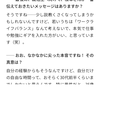
伝えておきたいメッセージはありますか？
そうですね……少し説教くさくなってしまうか
もしれないんですけど、若いうちは「ワークラ
イフバランス」なんて考えないで、本気で仕事
や勉強にギアを入れた方がいい、と思っていま
す（笑）。
── おお、なかなかに尖った本音ですね！ その
真意は？
自分の経験からもそうなんですけど、自分だけ
の自由な時間って、おそらく30代前半くらいま
でしかないと思うんです。特に男性だと、35歳
くらいで結婚する方が多いとなると、それ以降
は自分のためだけに使える時間じゃなくなりま
す。結婚してから「新しい資格の勉強を始めよ
う」と思っても、絶対に独身のときより大変に
なるんですよ。 僕自身、1年目で定時で上がれ
ていた時期にめちゃくちゃ勉強してブーストを
かけられたからこそ、今の自分のベースがあり
ます。最初からギアを上げて本気で取り組むこ